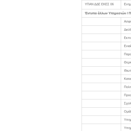
ΥΠΑΝ ΔΔΕ ΕΚΕΣ 06
Ενημ
Έντυπα άλλων Υπηρεσιών / 
Ασφά
Διεύ
Εκπα
Ενια
Παρα
Θερι
Ιδιω
Κατα
Πολι
Προα
Σχολ
Ομάδ
Υπηρ
Υπηρ