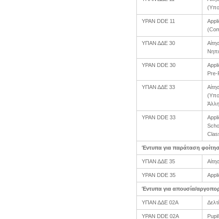
(Υπο
YPAN DDE 11
Appli
(Com
ΥΠΑΝ ΔΔΕ 30
Αίτη
Νηπι
YPAN DDE 30
Appli
Pre-
ΥΠΑΝ ΔΔΕ 33
Αίτη
(Υπο
Άλλη
YPAN DDE 33
Appl
Scho
Clas
Έντυπα για παράταση φοίτησ
ΥΠΑΝ ΔΔΕ 35
Αίτη
YPAN DDE 35
Appli
Έντυπα για απουσία/αργοπο
ΥΠΑΝ ΔΔΕ 02Α
Δελτ
YPAN DDE 02A
Pupil