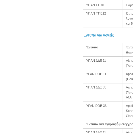
ΥΠΑΝ ΣΕ 01
Παρο
ΥΠΑΝ ΤΠΕ12
Έντυ
λογα
και 
Έντυπα για γονείς
Έντυπο
Έντυ
Δημο
ΥΠΑΝ ΔΔΕ 11
Αίτη
(Υπο
YPAN DDE 11
Appli
(Com
ΥΠΑΝ ΔΔΕ 33
Αίτη
(Υπο
Άλλη
YPAN DDE 33
Appl
Scho
Clas
Έντυπα για εγγραφή/μετεγγρ
ΥΠΑΝ ΔΔΕ 11
Αίτη