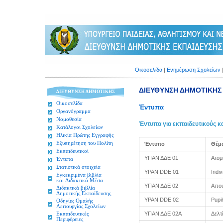
Οικοσελίδα
|
Ενημέρωση Σχολείων
ΔΙΕΥΘΥΝΣΗ ΔΗΜΟΤΙΚΗΣ
ΔΙΕΥΘΥΝΣΗ ΔΗΜΟΤΙΚΗΣ
Οικοσελίδα
Έντυπα
Οργανόγραμμα
Νομοθεσία
Έντυπα για εκπαιδευτικούς κα
Κατάλογοι Σχολείων
Ηλικία Πρώτης Εγγραφής
Εξυπηρέτηση του Πολίτη
Έντυπο
Θέμ
Εκπαιδευτικοί
ΥΠΑΝ ΔΔΕ 01
Ατομ
Έντυπα
Στατιστικά στοιχεία
YPAN DDE 01
Indiv
Εγκεκριμένα βιβλία
και Διδακτικά Μέσα
ΥΠΑΝ ΔΔΕ 02
Απου
Διδακτικά βιβλία
Δημοτικής Εκπαίδευσης
YPAN DDE 02
Pupi
Οδηγίες Ομαλής
Λειτουργίας Σχολείων
ΥΠΑΝ ΔΔΕ 02Α
Δελτ
Εκπαιδευτικές
Περιφέρειες