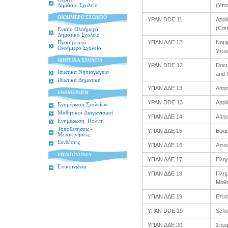
(Υπο
Δημόσιο Σχολείο
ΟΛΟΗΜΕΡΟ ΣΧΟΛΕΙΟ
YPAN DDE 11
Appli
(Com
Ενιαίο Ολοήμερο
Δημοτικό Σχολείο
ΥΠΑΝ ΔΔΕ 12
Νομι
Προαιρετικό
Ολοήμερο Σχολείο
Υπου
ΙΔΙΩΤΙΚΑ ΣΧΟΛΕΙΑ
YPAN DDE 12
Docu
Ιδιωτικά Νηπιαγωγεία
and 
Ιδιωτικά Δημοτικά
ΥΠΑΝ ΔΔΕ 13
Αίτη
ΕΝΗΜΕΡΩΣΗ
YPAN DDE 13
Appl
Ενημέρωση Σχολείων
Μαθητικοί Διαγωνισμοί
ΥΠΑΝ ΔΔΕ 14
Αίτη
Ενημέρωση Πολίτη
Τοποθετήσεις -
ΥΠΑΝ ΔΔΕ 15
Εφαρ
Μετακινήσεις
Συνδέσεις
ΥΠΑΝ ΔΔΕ 16
Απου
ΕΠΙΚΟΙΝΩΝΙΑ
ΥΠΑΝ ΔΔΕ 17
Πληρ
Επικοινωνία
ΥΠΑΝ ΔΔΕ 18
Πληρ
Μαθή
ΥΠΑΝ ΔΔΕ 19
Επισ
YPAN DDE 19
Schoo
ΥΠΑΝ ΔΔΕ 20
Συμφ