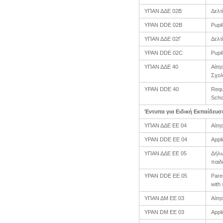
ΥΠΑΝ ΔΔΕ 02Β
Δελτ
YPAN DDE 02B
Pupi
ΥΠΑΝ ΔΔΕ 02Γ
Δελτ
YPAN DDE 02C
Pupil
ΥΠΑΝ ΔΔΕ 40
Αίτη
Σχολ
YPAN DDE 40
Reque
Scho
Έντυπα για Ειδική Εκπαίδευσ
ΥΠΑΝ ΔΔΕ EE 04
Αίτη
YPAN DDE ΕΕ 04
Appli
ΥΠΑΝ ΔΔΕ EΕ 05
Δήλω
παιδ
YPAN DDE EΕ 05
Pare
with
ΥΠΑΝ ΔΜ ΕΕ 03
Αίτη
YPAN DM EE 03
Appli