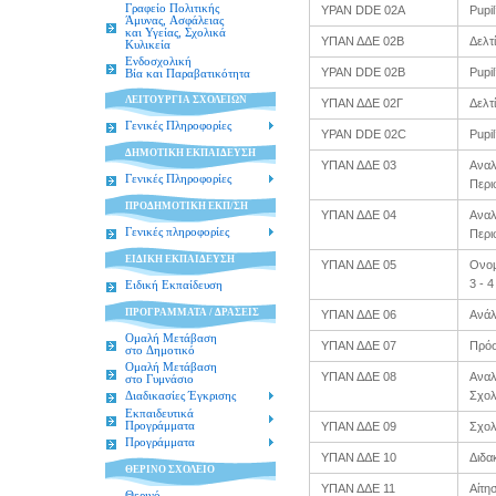
Γραφείο Πολιτικής
YPAN DDE 02A
Pupil
Άμυνας, Ασφάλειας
και Υγείας, Σχολικά
ΥΠΑΝ ΔΔΕ 02Β
Δελτ
Κυλικεία
Ενδοσχολική
YPAN DDE 02B
Pupi
Βία και Παραβατικότητα
ΛΕΙΤΟΥΡΓΙΑ ΣΧΟΛΕΙΩΝ
ΥΠΑΝ ΔΔΕ 02Γ
Δελτ
Γενικές Πληροφορίες
YPAN DDE 02C
Pupil
ΔΗΜΟΤΙΚΗ ΕΚΠΑΙΔΕΥΣΗ
ΥΠΑΝ ΔΔΕ 03
Αναλ
Γενικές Πληροφορίες
Περι
ΠΡΟΔΗΜΟΤΙΚΗ ΕΚΠ/ΣH
ΥΠΑΝ ΔΔΕ 04
Αναλ
Γενικές πληροφορίες
Περι
ΕΙΔΙΚΗ ΕΚΠΑΙΔΕΥΣΗ
ΥΠΑΝ ΔΔΕ 05
Ονομ
3 - 
Ειδική Εκπαίδευση
ΠΡΟΓΡΑΜΜΑΤΑ / ΔΡΑΣΕΙΣ
ΥΠΑΝ ΔΔΕ 06
Ανάλ
Ομαλή Μετάβαση
ΥΠΑΝ ΔΔΕ 07
Πρόσ
στο Δημοτικό
Ομαλή Μετάβαση
ΥΠΑΝ ΔΔΕ 08
Αναλ
στο Γυμνάσιο
Σχολ
Διαδικασίες Έγκρισης
Εκπαιδευτικά
Προγράμματα
ΥΠΑΝ ΔΔΕ 09
Σχολ
Προγράμματα
ΥΠΑΝ ΔΔΕ 10
Διδα
ΘΕΡΙΝΟ ΣΧΟΛΕΙΟ
ΥΠΑΝ ΔΔΕ 11
Αίτη
Θερινό