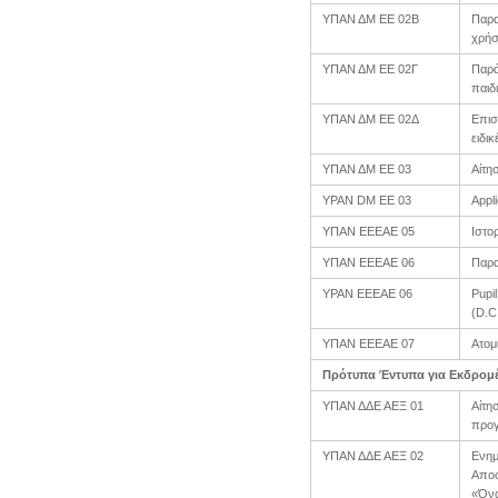
ΥΠΑΝ ΔΜ ΕΕ 02Β
Παρα
χρήσ
ΥΠΑΝ ΔΜ ΕΕ 02Γ
Παρά
παιδ
ΥΠΑΝ ΔΜ ΕΕ 02Δ
Επισ
ειδι
ΥΠΑΝ ΔΜ ΕΕ 03
Αίτη
YPAN DM EE 03
Appli
ΥΠΑΝ ΕΕΕΑΕ 05
Ιστο
ΥΠΑΝ ΕΕΕΑΕ 06
Παρα
YPAN EEEAE 06
Pupil
(D.C
ΥΠΑΝ ΕΕΕΑΕ 07
Ατομ
Πρότυπα Έντυπα για Εκδρομές
ΥΠΑΝ ΔΔΕ ΑΕΞ 01
Αίτη
προγ
ΥΠΑΝ ΔΔΕ ΑΕΞ 02
Ενημ
Αποσ
«Όνο