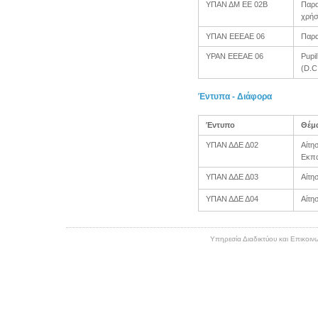
ΥΠΑΝ ΔΜ ΕΕ 02Β
Παρα
χρήσ
ΥΠΑΝ ΕΕΕΑΕ 06
Παρα
YPAN EEEAE 06
Pupil
(D.C
Έντυπα - Διάφορα
Έντυπο
Θέμ
ΥΠΑΝ ΔΔΕ Δ02
Αίτη
Εκπα
ΥΠΑΝ ΔΔΕ Δ03
Αίτη
ΥΠΑΝ ΔΔΕ Δ04
Αίτη
Υπηρεσία Διαδικτύου και Επικοινω