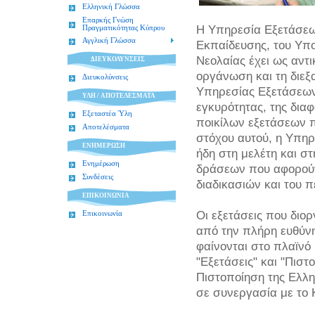
Ελληνική Γλώσσα
Επαρκής Γνώση
Η Υπηρεσία Εξετάσεω
Πραγματικότητας Κύπρου
Αγγλική Γλώσσα
Εκπαίδευσης, του Υπο
Νεολαίας έχει ως αντ
ΔΙΕΥΚΟΛΥΝΣΕΙΣ
οργάνωση και τη διεξ
Διευκολύνσεις
Υπηρεσίας Εξετάσεων 
ΥΛΗ / ΑΠΟΤΕΛΕΣΜΑΤΑ
εγκυρότητας, της διαφ
Εξεταστέα Ύλη
ποικίλων εξετάσεων π
Αποτελέσματα
στόχου αυτού, η Υπη
ΕΝΗΜΕΡΩΣΗ
ήδη στη μελέτη και σ
Ενημέρωση
δράσεων που αφορούν
Συνδέσεις
διαδικασιών και του 
ΕΠΙΚΟΙΝΩΝΙΑ
Οι εξετάσεις που διο
Επικοινωνία
από την πλήρη ευθύν
φαίνονται στο πλαϊνό
"Εξετάσεις" και "Πιστ
Πιστοποίηση της Ελλην
σε συνεργασία με το