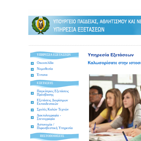
Υπηρεσία Εξετάσεων
ΥΠΗΡΕΣΙΑ ΕΞΕΤΑΣΕΩΝ
Καλωσορίσατε στην ιστοσ
Οικοσελίδα
Νομοθεσία
Έντυπα
ΕΞΕΤΑΣΕΙΣ
Παγκύπριες Εξετάσεις
Πρόσβασης
Εξετάσεις Διορίσιμων
Εκπαιδευτικών
Σχολές Καλών Τεχνών
Δακτυλογραφία -
Στενογραφία
Αστυνομία /
Πυροσβεστική Υπηρεσία
ΠΙΣΤΟΠΟΙΗΣΕΙΣ