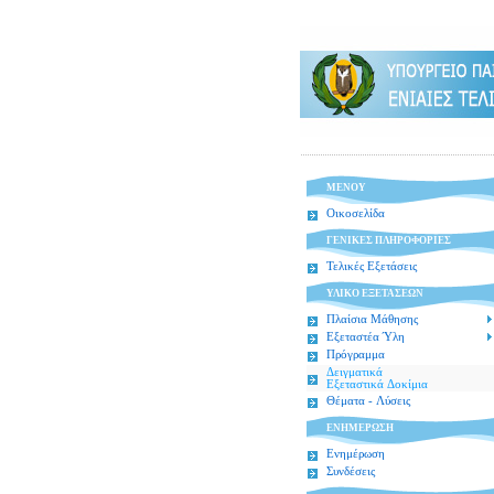
MENOY
Οικοσελίδα
ΓΕΝΙΚΕΣ ΠΛΗΡΟΦΟΡΙΕΣ
Τελικές Εξετάσεις
ΥΛΙΚΟ ΕΞΕΤΑΣΕΩΝ
Πλαίσια Μάθησης
Εξεταστέα Ύλη
Πρόγραμμα
Δειγματικά
Εξεταστικά Δοκίμια
Θέματα - Λύσεις
ΕΝΗΜΕΡΩΣΗ
Ενημέρωση
Συνδέσεις