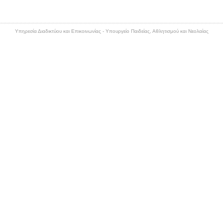
Υπηρεσία Διαδικτύου και Επικοινωνίας - Υπουργείο Παιδείας, Αθλητισμού και Νεολαίας