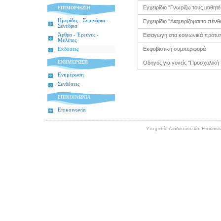
Εγχειρίδιο "Γνωρίζω τους μαθητέ
ΕΠΙΜΟΡΦΩΣΗ
Ημερίδες - Σεμινάρια -
Εγχειρίδιο "Διαχειρίζομαι το πένθ
Συνέδρια
Άρθρα - Έρευνες -
Εισαγωγή στα κοινωνικά πρότυ
Μελέτες
Εκφοβιστική συμπεριφορά
Εκδόσεις
ΕΝΗΜΕΡΩΣΗ
Οδηγός για γονείς "Προσχολική 
Ενημέρωση
Συνδέσεις
ΕΠΙΚΟΙΝΩΝΙΑ
Επικοινωνία
Υπηρεσία Διαδικτύου και Επικοινω