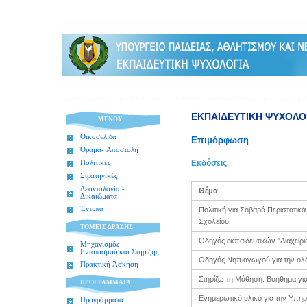
ΕKΠΑΙΔΕΥΤΙΚΗ ΨΥΧΟΛΟ
ΜΕΝΟΥ
Οικοσελίδα
Επιμόρφωση
Όραμα- Αποστολή
Εκδόσεις
Πολιτικές
Στρατηγικές
Δεοντολογία -
Θέμα
Δικαιώματα
Έντυπα
Πολιτική για Σοβαρά Περιστατικ
Σχολείου
ΤΟΜΕΙΣ ΔΡΑΣΗΣ
Οδηγός εκπαιδευτικών "Διαχείρι
Μηχανισμός
Εντοπισμού και Στήριξης
Οδηγός Νηπιαγωγού για την ολ
Πρακτική Άσκηση
Στηρίζω τη Μάθηση: Βοήθημα για
ΠΡΟΓΡΑΜΜΑΤΑ
Ενημερωτικό υλικό για την Υπη
Προγράμματα